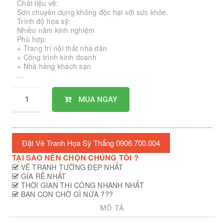
Chất liệu vẽ:
Sơn chuyên dụng không độc hại với sức khỏe.
Trình độ họa sỹ:
Nhiều năm kinh nghiệm
Phù hợp:
+ Trang trí nội thất nhà dân
+ Công trình kinh doanh
+ Nhà hàng khách sạn
...
MUA NGAY
Đặt Vẽ Tranh Họa Sỹ Thắng 0906.700.004
TẠI SAO NÊN CHỌN CHÚNG TÔI ?
VẼ TRANH TƯỜNG ĐẸP NHẤT
GÍA RẺ NHẤT
THỜI GIAN THI CÔNG NHANH NHẤT
BẠN CÒN CHỜ GÌ NỮA ???
MÔ TẢ